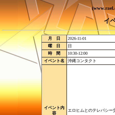
(www.ra
イ
月 日
2026-11-01
曜 日
日
時 間
10:30-12:00
イベント名
沖縄コンタクト
イベント内
エロヒムとのテレパシー
容