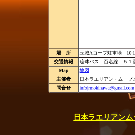
場 所
玉城Aコープ駐車場 10:
交通情報
琉球バス 百名線 ５１
Map
地図
主催者
日本ラエリアン・ムーブ
問合せ
infojrmokinawa@gmail.com
日本ラエリアンム