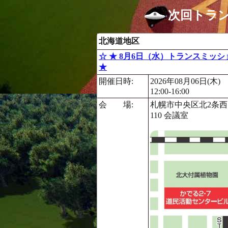
次回トラ
北海道地区
☆ ★ 8月6日（水）トランスミッ
★
開催日時:
2026年08月06日(木)
12:00-16:00
会 場:
札幌市中央区北2条西
110 会議室