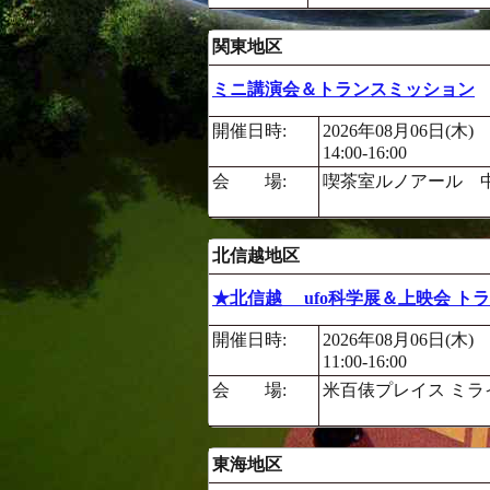
関東地区
ミニ講演会＆トランスミッション
開催日時:
2026年08月06日(木)
14:00-16:00
会 場:
喫茶室ルノアール 
北信越地区
★北信越 ufo科学展＆上映会 ト
開催日時:
2026年08月06日(木)
11:00-16:00
会 場:
米百俵プレイス ミラ
東海地区