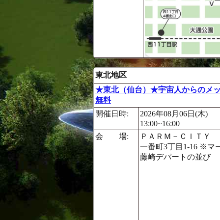
東北地区
★東北（仙台）★宇宙人からのメッ
無料
開催日時:
2026年08月06日(木)
13:00~16:00
会 場:
ＰＡＲＭ－ＣＩＴＹ 
一番町3丁目1-16 
藤崎デパートの並び 