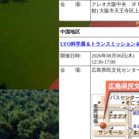
会 場:
クレオ大阪中央 3F
館) 大阪市天王寺区上汐5
中国地区
UFO科学展＆トランスミッション
開催日時:
2026年08月06日(木)
12:30-17:00
会 場:
広島県民文化センター