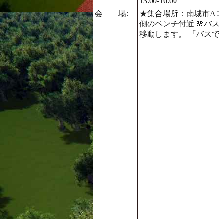
13:00-16:00
会 場:
★集合場所：南城市Aコ
側のベンチ付近 🌸バス
移動します。 『バス